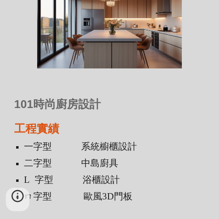
101時尚廚房設計
工程實績
一字型
系統櫥櫃設計
二
字型
中島廚具
L 字型
浴櫃設計
ㄇ字型
歐風3D門板