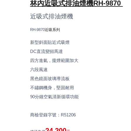
林內近吸式排油煙機RH-9870
近吸式排油煙機
RH-9870
近吸系列
新型斜面貼近式吸煙
DC直流變頻馬達
四方進氣，攏煙範圍加大
六段風速
黑色鏡面玻璃導流板
不鏽鋼機身，堅固耐用
90分鐘空氣清新循環功能
商檢登錄字號：R51206
24,200