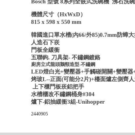
Bosch 型號 8系列全嵌式洗碗機 沸石洗
機體尺寸（HxWxD）
815 x 598 x 550 mm
韓國進口單水槽(內
66
/外85)0.7mm防
人造石下崁
門板全緩衝
五聯鉤. 刀具架- 不鏽鋼鍍鉻
廚房立式龍頭鵝頸造型-不鏽鋼
LED燈白光+變壓器+手觸碰開關+變壓器
烤玻L--正面(可能分2片)+檯面爐左側齊
上下櫃門板崁鋁把手
水槽櫃改不鏽鋼桶身#304
爐下-鋁抽緩衝3組-Unihopper
2440905