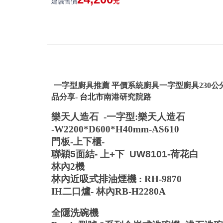
建議售價
元
一字型廚具推薦 平價系統廚具一字型廚具230公分
台北市
品分享-
南港研究院路
樂天人造石 -一字型:樂天人造石
-W2200*D600*H40mm-
AS610
門板-上下櫃-
聯穎5面結- 上+下 UW8101-荷花白
林內2機
林內近吸式排油煙機 : RH-9870
IH二口爐- 林內RB-H2280A
全隱洗碗機