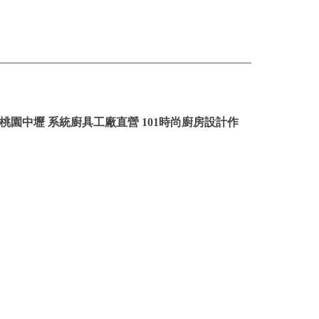
 桃園中壢 系統廚具工廠直營 101時尚廚房設計作