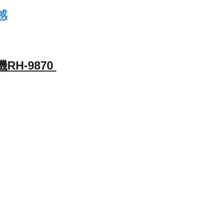
感
H-9870