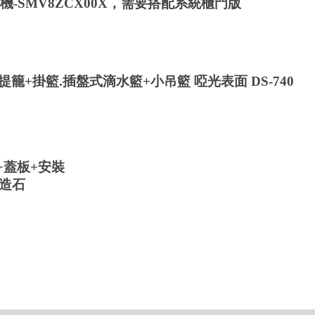
碗機-SMV8ZCX00X，需要搭配系統櫃門版
蟑大提籠+掛籃.插盤式滴水籃+小吊籃 啞光表面 DS-
740
+蓋板+安裝
人造石