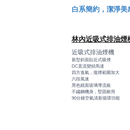
白系簡約，潔淨美
林內近吸式排油煙機R
近吸式排油煙機
新型斜面貼近式吸煙
DC直流變頻馬達
四方進氣，攏煙範圍加大
六段風速
黑色鏡面玻璃導流板
不鏽鋼機身，堅固耐用
90分鐘空氣清新循環功能